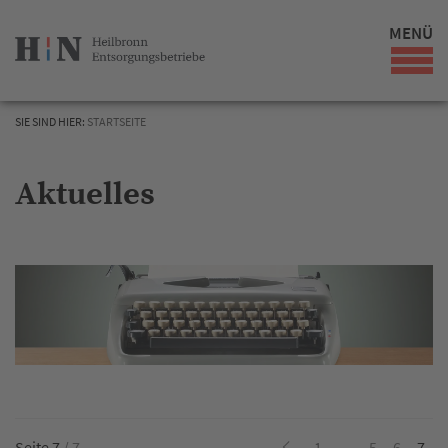
MENÜ
SIE SIND HIER:
STARTSEITE
Aktuelles
Seite 7
/ 7
1
…
5
6
7