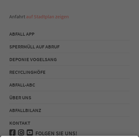
Anfahrt
auf Stadtplan zeigen
ABFALL APP
SPERRMÜLL AUF ABRUF
DEPONIE VOGELSANG
RECYCLINGHÖFE
ABFALL-ABC
ÜBER UNS
ABFALLBILANZ
KONTAKT
FOLGEN SIE UNS!