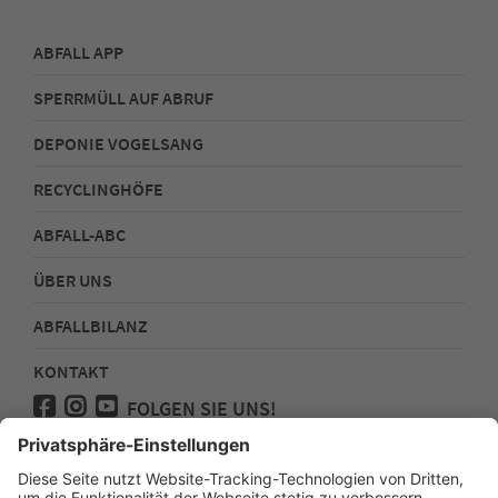
ABFALL APP
SPERRMÜLL AUF ABRUF
DEPONIE VOGELSANG
RECYCLINGHÖFE
ABFALL-ABC
ÜBER UNS
ABFALLBILANZ
KONTAKT
FOLGEN SIE UNS!
Medienanfragen