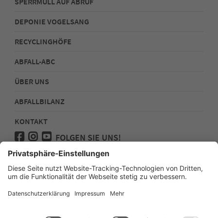
SPERRMÜLL AUF ABRUF
DEPONIE VOGELSANG
RECYCLINGHÖFE
ABFALL-ABC
ÜBER UNS
ABFALLBILANZ
KONTAKT
FOLGEN SIE UNS!
Medienanfragen
Impressum
Datenschutz
Sitemap
Erklärung zur Barrierefreiheit Webseite