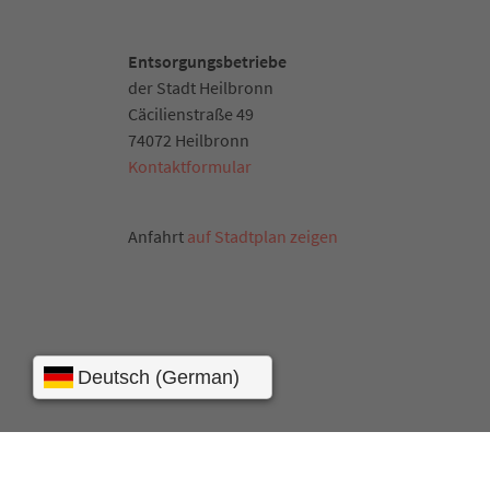
Entsorgungsbetriebe
der Stadt Heilbronn
Cäcilienstraße 49
74072 Heilbronn
Kontaktformular
Anfahrt
auf Stadtplan zeigen
Medienanfragen
Impressum
Datenschu