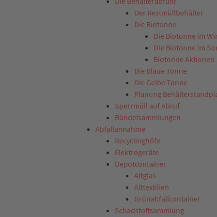
Die Behälterabfuhr
Der Restmüllbehälter
Die Biotonne
Die Biotonne im Wi
Die Biotonne im S
Biotonne Aktionen
Die Blaue Tonne
Die Gelbe Tonne
Planung Behälterstandpl
Sperrmüll auf Abruf
Bündelsammlungen
Abfallannahme
Recyclinghöfe
Elektrogeräte
Depotcontainer
Altglas
Alttextilien
Grünabfallcontainer
Schadstoffsammlung