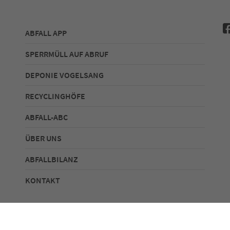
ABFALL APP
SPERRMÜLL AUF ABRUF
DEPONIE VOGELSANG
RECYCLINGHÖFE
ABFALL-ABC
ÜBER UNS
ABFALLBILANZ
KONTAKT
tz
Sitemap
Erklärung zur Barrierefreiheit Webseite
Er