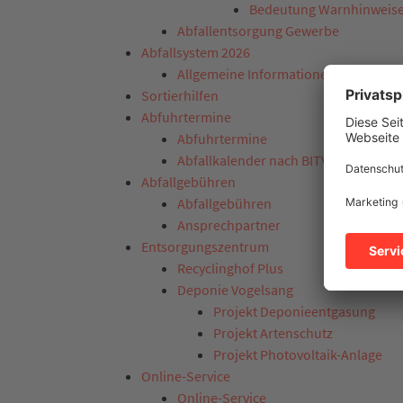
Bedeutung Warnhinweis
Abfallentsorgung Gewerbe
Abfallsystem 2026
Allgemeine Informationen
Sortierhilfen
Abfuhrtermine
Abfuhrtermine
Abfallkalender nach BITV
Abfallgebühren
Abfallgebühren
Ansprechpartner
Entsorgungszentrum
Recyclinghof Plus
Deponie Vogelsang
Projekt Deponieentgasung
Projekt Artenschutz
Projekt Photovoltaik-Anlage
Online-Service
Online-Service